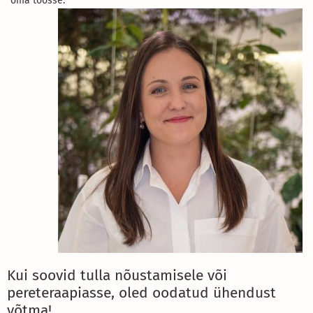
oma töösse.
Kui soovid tulla nõustamisele või
pereteraapiasse, oled oodatud ühendust
võtma!