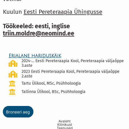
Kuulun
Eesti Pereteraapia Ühingusse
Töökeeled: eesti, inglise
triin.moldre@neomind.ee
Erialane hariduskäik
2024-… Eesti Pereteraapia Kool, Pereteraapia väljaõppe
3.aste
2023 Eesti Pereteraapia Kool, Pereteraapia väljaõppe
2.aste
Tartu Ülikool, MSc, Psühholoogia
Tallinna Ülikool, BSc, Psühholoogia
Broneeri aeg
Avaleht
Kliinikust
Teenused