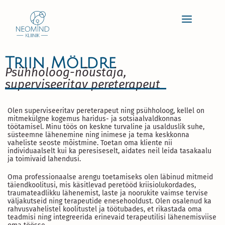
Skip
Main
to
content
Menu
Triin Möldre
Psühholoog-nõustaja,
superviseeritav pereterapeut
Olen superviseeritav pereterapeut ning psühholoog, kellel on
mitmekülgne kogemus haridus- ja sotsiaalvaldkonnas
töötamisel. Minu töös on keskne turvaline ja usalduslik suhe,
süsteemne lähenemine ning inimese ja tema keskkonna
vaheliste seoste mõistmine. Toetan oma kliente nii
individuaalselt kui ka peresiseselt, aidates neil leida tasakaalu
ja toimivaid lahendusi.
Oma professionaalse arengu toetamiseks olen läbinud mitmeid
täiendkoolitusi, mis käsitlevad peretööd kriisiolukordades,
traumateadlikku lähenemist, laste ja noorukite vaimse tervise
väljakutseid ning terapeutide enesehooldust. Olen osalenud ka
rahvusvahelistel koolitustel ja töötubades, et rikastada oma
teadmisi ning integreerida erinevaid terapeutilisi lähenemisviise